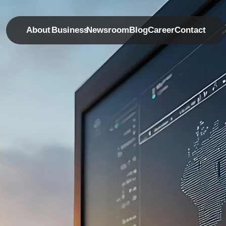
About
Business
Newsroom
Blog
Career
Contact