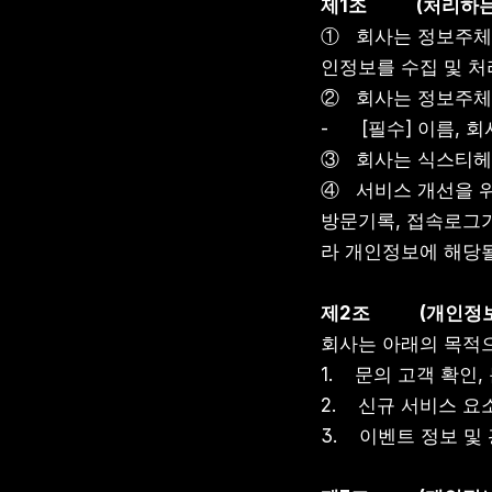
제1조
(처리하는
①   회사는 정보주
인정보를 수집 및 처
②   회사는 정보주
-      [필수] 이
③   회사는 식스티헤르
④   서비스 개선을 
방문기록, 접속로그가
라 개인정보에 해당될
제2조
(개인정보
회사는 아래의 목적
1.    문의 고객 확
2.    신규 서비스 
3.    이벤트 정보