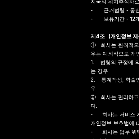
지국의 위치추적자
-       근거법령 
-       보유기간 - 1
제4조   (개인정보 
①   회사는 원칙적
우는 예외적으로 개
1.    법령의 규
는 경우
2.    통계작성,
우
②   회사는 편리하
다.
-      회사는 서
개인정보 보호법에 
-      회사는 