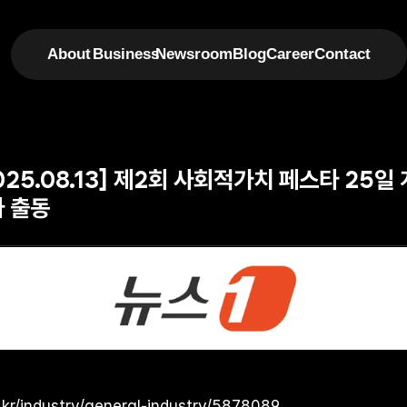
About
Business
Newsroom
Blog
Career
Contact
2025.08.13] 제2회 사회적가치 페스타 25
사 출동
kr/industry/general-industry/5878089