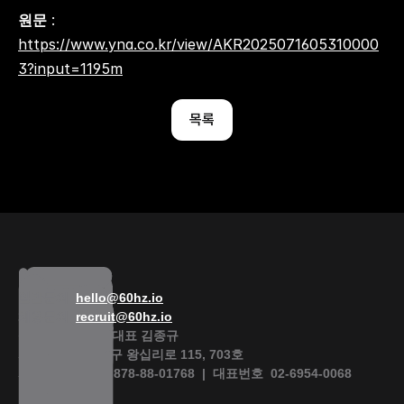
원문
 : 
https://www.yna.co.kr/view/AKR2025071605310000
3?input=1195m
목록
일반문의  
hello@60hz.io
채용문의  
recruit@60hz.io
식스티헤르츠  |  대표 김종규 
서울특별시 성동구 왕십리로 115, 703호
사업자등록번호  878-88-01768  |  대표번호  02-6954-0068 