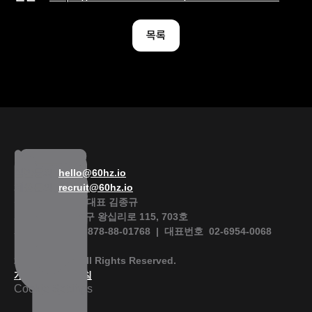
목록
일반문의  
hello@60hz.io
채용문의  
recruit@60hz.io
식스티헤르츠  |  대표 김종규 
서울특별시 성동구 왕십리로 115, 703호
사업자등록번호  878-88-01768  |  대표번호  02-6954-0068 
2025 60Hertz. All Rights Reserved.
개인정보처리방침
Cookie Settings