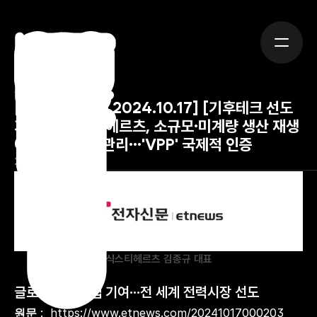
뉴스
[출처: 전자신문 2024.10.17] [기후테크 선도 
기업③] 식스티헤르츠, 소규모·미계량 생산 재생
에너지 효율적 관리…'VPP' 국제적 인증
2024년 10월 17일
식스티헤르츠 김종규 대표
글로벌 탄소중립 기여…전 세계 전력시장 선도
원문
 :  
https://www.etnews.com/20241017000203