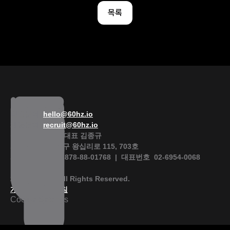
목록
일반문의  
hello@60hz.io
채용문의  
recruit@60hz.io
식스티헤르츠  |  대표 김종규 
서울특별시 성동구 왕십리로 115, 703호
사업자등록번호  878-88-01768  |  대표번호  02-6954-0068 
2025 60Hertz. All Rights Reserved.
개인정보처리방침
Cookie Settings