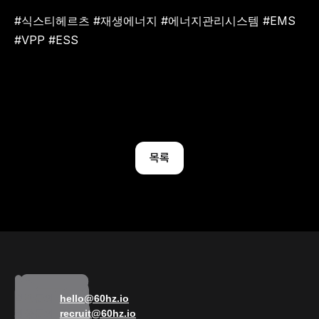
#식스티헤르츠 #재생에너지 #에너지관리시스템 #EMS 
#VPP #ESS 
목록
일반문의  
hello@60hz.io
채용문의  
recruit@60hz.io